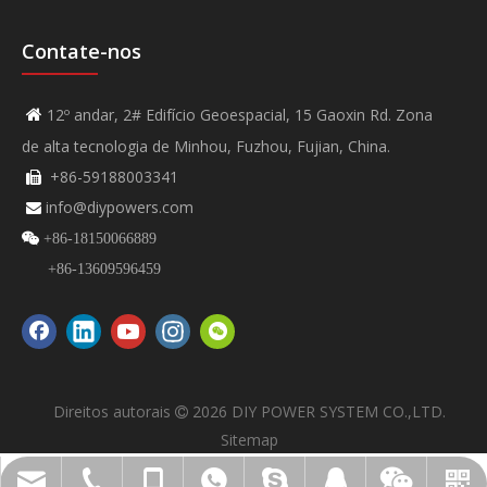
Contate-nos
12º andar, 2# Edifício Geoespacial, 15 Gaoxin Rd. Zona

de alta tecnologia de Minhou, Fuzhou, Fujian, China.
+86-59188003341

info@diypowers.com


+86-18150066889
+86-13609596459
Direitos autorais
2026
DIY POWER SYSTEM CO.,LTD.

Sitemap
VÍDEO DIYPOWER NÃO.
info@diypowers.com
SISTEMA DIYPOWER
+86-591-8800-3341
+86-18150066889
+8618150066889
+8613609596459
45528299