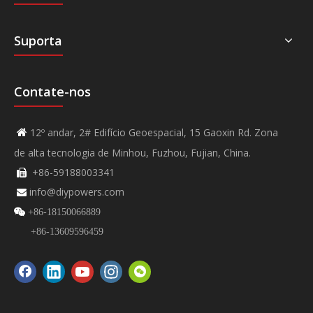
Suporta
Contate-nos
12º andar, 2# Edifício Geoespacial, 15 Gaoxin Rd. Zona

de alta tecnologia de Minhou, Fuzhou, Fujian, China.
+86-59188003341

info@diypowers.com


+86-18150066889
+86-13609596459