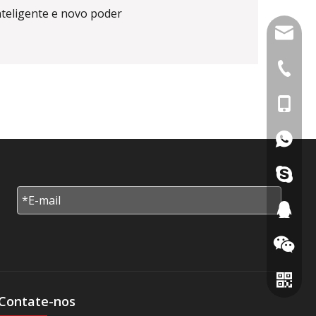
nteligente e novo poder
info@di
+86-591
+86-18
+86181
+86136
455282
962504
Contate-nos