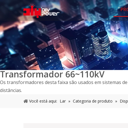
PR
Transformador 66~110kV
Os transformadores desta faixa são usados ​​em sistemas d
distâncias.
Você está aqui:
Lar
»
Categoria de produto
»
Disp