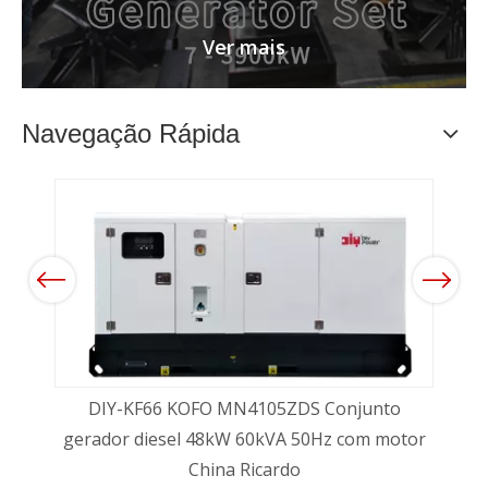
Ver mais
Navegação Rápida
Previous
Next
DIY-KF66 KOFO MN4105ZDS Conjunto
gerador diesel 48kW 60kVA 50Hz com motor
DIY-
-
China Ricardo
di
or