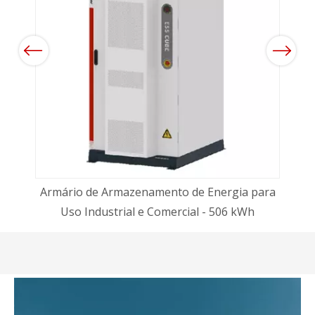
Previous
Next
-
or
Regul
Armário de Armazenamento de Energia para
Uso Industrial e Comercial - 506 kWh