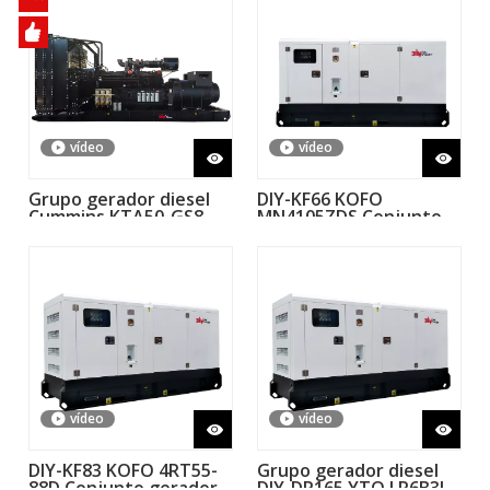
vídeo
vídeo
Grupo gerador diesel
DIY-KF66 KOFO
Cummins KTA50-GS8
MN4105ZDS Conjunto
1500kW
gerador diesel 48kW
60kVA 50Hz com motor
China Ricardo
vídeo
vídeo
DIY-KF83 ​​KOFO 4RT55-
Grupo gerador diesel
88D Conjunto gerador
DIY-DP165 YTO LR6B3L-