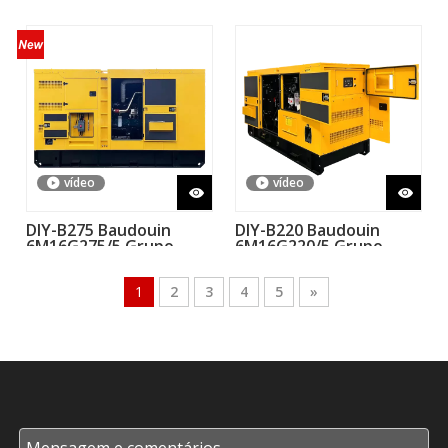
diesel 60kW 75kVA 50Hz
15 120kW 150kVA 50Hz
com motor China
Ricardo
vídeo
vídeo
DIY-B275 Baudouin
DIY-B220 Baudouin
6M16G275/5 Grupo
6M16G220/5 Grupo
Gerador Diesel 250kVA
Gerador Diesel 200kVA
200kW
160kW
1
2
3
4
5
»