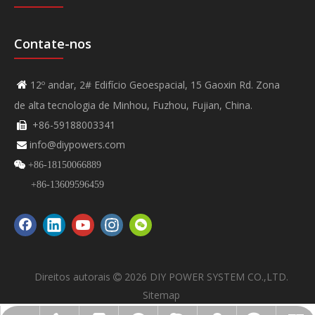
Contate-nos
12º andar, 2# Edifício Geoespacial, 15 Gaoxin Rd. Zona

de alta tecnologia de Minhou, Fuzhou, Fujian, China.
+86-59188003341

info@diypowers.com


+86-18150066889
+86-13609596459
Direitos autorais
2026
DIY POWER SYSTEM CO.,LTD.

Sitemap