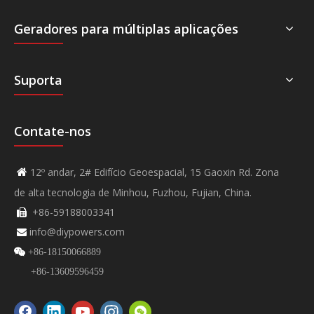
Geradores para múltiplas aplicações
Suporta
Contate-nos
12º andar, 2# Edifício Geoespacial, 15 Gaoxin Rd. Zona

de alta tecnologia de Minhou, Fuzhou, Fujian, China.
+86-59188003341

info@diypowers.com


+86-18150066889
+86-13609596459