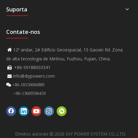
Suporta
Contate-nos
12º andar, 2# Edifício Geoespacial, 15 Gaoxin Rd. Zona

de alta tecnologia de Minhou, Fuzhou, Fujian, China.
+86-59188003341

info@diypowers.com


+86-18150066889
+86-13609596459
Direitos autorais
2026
DIY POWER SYSTEM CO.,LTD.
