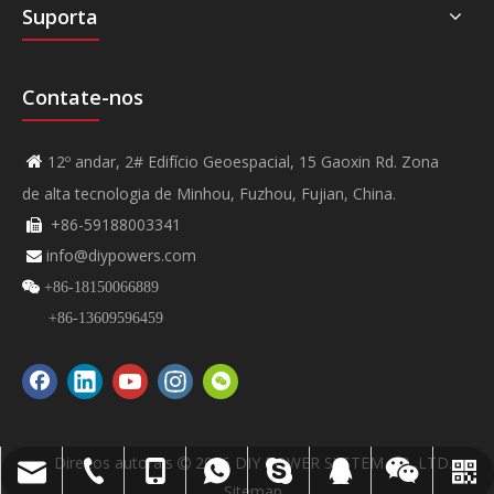
Suporta
Contate-nos
12º andar, 2# Edifício Geoespacial, 15 Gaoxin Rd. Zona

de alta tecnologia de Minhou, Fuzhou, Fujian, China.
+86-59188003341

info@diypowers.com


+86-18150066889
+86-13609596459
Direitos autorais
2026
DIY POWER SYSTEM CO.,LTD.

VÍDEO DIYPOWER NÃO.
info@diypowers.com
SISTEMA DIYPOWER
+86-591-8800-3341
+86-18150066889
+8618150066889
+8613609596459
45528299
Sitemap