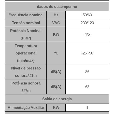
dados de desempenho
Frequência nominal
Hz
50/60
Tensão nominal
VAC
230/120
Potência Nominal
KW
4/5
(PRP)
Temperatura
operacional
℃
-25~50
(min/máx)
Nível de pressão
dB(A)
86
sonora@1m
Potência sonora
dB(A)
63
@7m
Saída de energia
Alimentação Auxiliar
KW
1