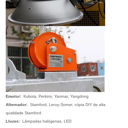
E
motor:
Kubota, Perkins, Yanmar, Yangdong
A
lternador:
Stamford, Leroy-Somer, cópia DIY de alta
qualidade Stamford
L
luzes:
Lâmpadas halógenas, LED