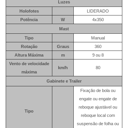
Luzes
Holofotes
LIDERADO
Potência
W
4x350
Mast
Tipo
Manual
Rotação
Graus
360
Altura Máxima
m
9 ou 8
Vento de velocidade
km/h
80
máxima
Gabinete e Trailer
Fixação de bola ou
engate ou engate de
reboque ajustável ou
Tipo
reboque local com
suspensão de folha ou