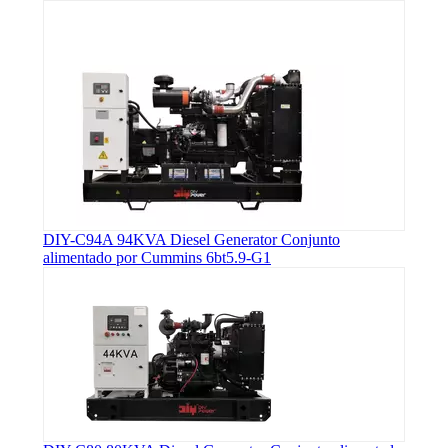
DIY-C94A 94KVA Diesel Generator Conjunto
alimentado por Cummins 6bt5.9-G1