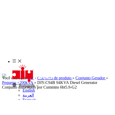
Você está aqui:
Lar
»
Categoria de produto
»
Conjunto Gerador
»
Pequeno <200kVA
»
DIY-C94B 94KVA Diesel Generator
Português
Conjunto alimentado por Cummins 6bt5.9-G2
English
العربية
Français
Pусский
Español