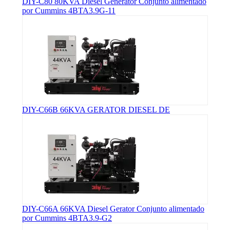
DIY-C80 80KVA Diesel Generator Conjunto alimentado
por Cummins 4BTA3.9G-11
DIY-C66B 66KVA GERATOR DIESEL DE
DIY-C66A 66KVA Diesel Gerator Conjunto alimentado
por Cummins 4BTA3.9-G2